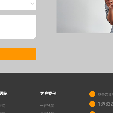
医院
客户案例
格鲁吉亚
139822
医院
一代试管