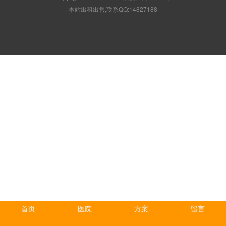
本站出租出售,联系QQ:14827188
首页
医院
方案
留言