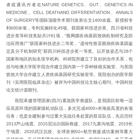
者或通讯作者在NATURE GENETICS、GUT、GENETICS IN
MEDICINE、CELL DEATHAND DIFFERENTIATION、ANNALS
OF SURGERY等国际顶级学术期刊发表论文1400余篇。获授权专
利600余项，专利实施转化49项。获国家科技进步奖、四川省科技
进步奖等科技奖励共计81项，“视网膜疾病基因致病机制研究及防
治应用推广”获国家科技进步二等奖，“遗传性致盲眼病疾病基因鉴
定及分子机制研究”获四川科技进步奖一等奖。以开放姿态与28个
国家和地区的知名医学机构、科研院所建立了良好的合作关系，包
括与哈佛大学医学院合作建立国内第一个异种移植实验室、与美国
犹他大学合作建立人类疾病基因研究实验室等。医院创办的医学期
刊《实用医院临床杂志》被评为中国科技论文核心期刊、中国科技
论文统计源期刊。
医院承建管理国家(四川)紧急医学救援队，是我国目前唯一适
应高原环境的国家级机动队伍，多次完成4000+米海拔高度的各项
任务；也是全建制参与过重大实战任务处置的双应队伍，先后历经
2013芦山地震、2015尼泊尔国际救援、2017九寨沟地震、2019长
宁地震、2020武汉抗疫、全球首例5G+航空救援成功案例等重大