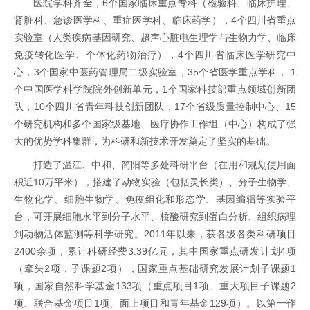
医院学科齐全，6个国家临床重点专科（检验科、临床护理、
肾脏科、急诊医学科、重症医学科、临床药学），4个四川省重点
实验室（人类疾病基因研究、超声心脏电生理学与生物力学、临床
免疫转化医学、个体化药物治疗），4个四川省临床医学研究中
心，3个国家中医药管理局二级实验室，35个省医学重点学科， 1
个中国医学科学院院外创新单元，1个国家科技部重点领域创新团
队，10个四川省青年科技创新团队，17个省级质量控制中心、15
个研究机构和多个国家级基地、医疗协作工作组（中心）构成了强
大的优势学科集群，为科研和新技术开发奠定了坚实的基础。
打造了温江、中和、简阳等多处科研平台（在用和规划使用面
积近10万平米），搭建了动物实验（包括灵长类）、分子生物学、
生物化学、细胞生物学、免疫组化和形态学、基因编辑等实验平
台，可开展细胞水平到分子水平、核酸研究到蛋白分析、组织病理
到动物活体监测等科学研究。2011年以来，获各级各类科研项目
2400余项，累计科研经费3.39亿元，其中国家重点研发计划4项
（牵头2项，子课题2项），国家重点基础研究发展计划子课题1
项，国家自然科学基金133项（重点项目1项、重大项目子课题2
项、联合基金项目1项、面上项目和青年基金129项）。以第一作