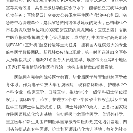
实战检验。队伍现配置有移动P2+实验室、航空ECMO、负压手术
室等高端装备，具备三级移动医院诊疗水平，能够独立完成14天的
机动任务；医院是四川省突发公共卫生事件医疗救治中心和四川省
急救中心管理单位，是我省急救网络体系建设的龙头，已构建64个
市县急救联盟单位和100家联盟医院的急救网络；医院是四川省航
空医疗援助指挥调度中心管理单位，成功执行中国首例“高高原环
境ECMO+直升机”航空转运等重大任务，拥有国内规模最大的专业
航空医学救援团队。新冠肺炎疫情出现后，第一时间选派91名医务
人员驰援武汉，选派21名医务人员赴道孚、埃塞俄比亚等6个地区
(国家)开展疫情防控和医疗救治，为抗击疫情做出积极贡献。
医院拥有完整的院校医学教育、毕业后医学教育和继续医学教
育体系。作为电子科技大学附属医院，现有临床医学、护理学2个
本科专业，临床医学、口腔医学、生物学3个一级学科硕士学位授
权点，临床医学、药学、护理学3个专业学位硕士授权点以及生物
医学工程博士学位授权点，硕、博士导师300余人。是首批国家级
住院医师规范化培训基地，首批呼吸与危重症医学、普通外科学、
重症医学和新生儿围产期医学国家级专科医师规范化培训基地，四
川省首批试点专科医师、护士和药师规范化培训基地，每年为社会