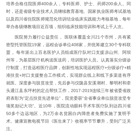
培养合格住院医师400余人，专科医师、护士、药师200余人。同
时，还是省级专业技术人员继续教育基地、国家执业医师考试基地
以及四川省住院医师规范化培训结业临床实践能力考核基地，每年
举办各级继教项目近百项，组织临床技能培训和考试上千人次。
医院努力履行公益责任， 医联体覆盖全川21个市州，共有紧
密型托管医院19家，远程会诊单位408家，并统筹建立30个专科联
盟 。每年派出上百名医护人员组成医疗队对口支援凉山州、阿坝
州等，为基层医疗机构送医送药，培训医护人员。认真落实分级诊
疗制度，打造远程医疗品牌，创新性地实现远程医疗+分级诊疗+精
准扶贫+对口支援整合工作模式，实现群众线上和线下多渠道有序
就医。深度参与脱贫攻坚，先后参与仪陇县安溪潮村、黎明村和牵
头通江县东坪村的定点帮扶工作，2017-2019连续三年被省委省政
府表彰为“定点扶贫先进单位”，院党委获“全省事业单位脱贫攻坚专
项奖励记大功”。近10年，医院流动眼科手术车医疗队到达四川省
50多个边远地区，为2万余名贫困白内障患者免费实施了复明手
术。健康宣教电视节目《医生来了》收视率节节攀升，受到广泛关
注。