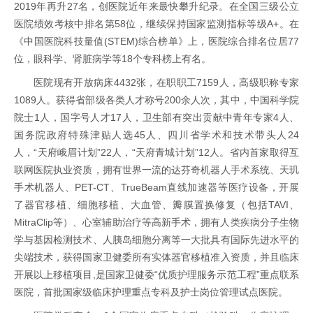
2019年再升27名，创医院近年来最快攀升纪录。在全国三级公立
医院绩效考核中排名第58位，继续保持国家监测指标等级A+。在
《中国医院科技量值(STEM)综合榜单》上，医院综合排名位居77
位，眼科学、肾脏病学等18个专科榜上有名。
医院现有开放病床4432张，在职职工7159人，高级职称专家
1089人。获得省部级各类人才称号200余人次，其中，中国科学院
院士1人，国字号人才17人，卫生部有突出贡献中青年专家4人、
国务院政府特殊津贴人选45人、四川省学术和技术带头人24
人，“天府峨眉计划”22人，“天府青城计划”12人。省内首家取得互
联网医院执业资质，拥有世界一流的达芬奇机器人手术系统、天玑
手术机器人、PET-CT、TrueBeam直线加速器等医疗设备，开展
了器官移植、细胞移植、大血管、瓣膜置换修复（包括TAVI、
MitraClip等）、心室辅助治疗等高新手术，拥有人类疾病分子生物
学与基因检测技术、人胰岛细胞分离等一大批具有国际先进水平的
尖端技术，获得国家卫健委所有实体器官移植准入资质，并且临床
开展以上移植项目,是国家卫健委“优质护理服务示范工程”重点联系
医院，首批国家级临床护理重点专科及护士岗位管理试点医院。