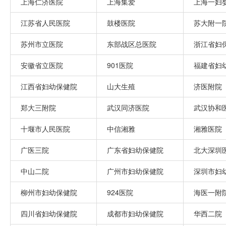
上海仁济医院
上海集爱
上海一妇
江苏省人民医院
鼓楼医院
苏大附一
苏州市立医院
东部战区总医院
浙江省妇
安徽省立医院
901医院
福建省妇
江西省妇幼保健院
山大生殖
济医附院
郑大三附院
武汉同济医院
武汉协和
十堰市人民医院
中信湘雅
湘雅医院
广医三院
广东省妇幼保健院
北大深圳
中山二院
广州市妇幼保健院
深圳市妇
柳州市妇幼保健院
924医院
海医一附
四川省妇幼保健院
成都市妇幼保健院
华西二院