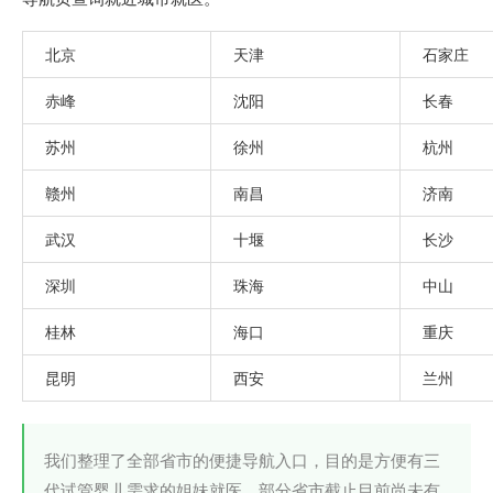
北京
天津
石家庄
赤峰
沈阳
长春
苏州
徐州
杭州
赣州
南昌
济南
武汉
十堰
长沙
深圳
珠海
中山
桂林
海口
重庆
昆明
西安
兰州
我们整理了全部省市的便捷导航入口，目的是方便有三
代试管婴儿需求的姐妹就医，部分省市截止目前尚未有