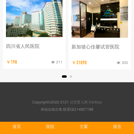
四川省人民医院
新加坡心佳馨试管医院
211
￥198
300
￥31090
Copyright©2022-2121
试管婴儿网
SiteMap
本站出租出售,联系QQ:14827188
首页
医院
方案
留言