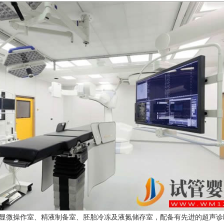
显微操作室、精液制备室、胚胎冷冻及液氮储存室，配备有先进的超声诊