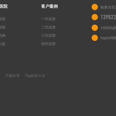
医院
客户案例
格鲁吉亚
139822
医院
一代试管
医院
二代试管
10000@
机构
三代试管
haoivf8
入驻
四代试管
管
天籁好孕
Tag标签大全