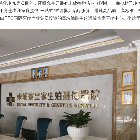
胚胎玻璃化冷冻等项目外，还研究并开展有未成熟卵培养（IVM）、稀少精子
不育患者和家庭提供“一站式”试管婴儿治疗服务，搭建高品质、高标准、
由RFG国际医疗产业集团投资的高端辅助生殖遗传临床医疗中心。坐落于柬