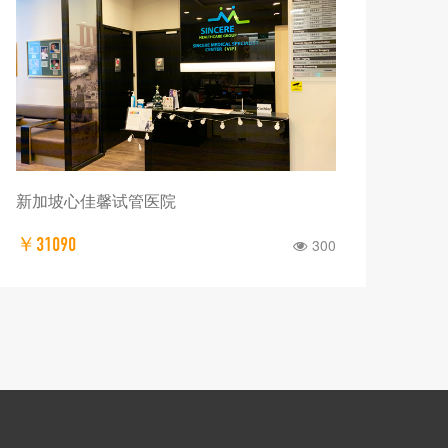
柬埔寨隆都花国际生殖中心
￥1909
289