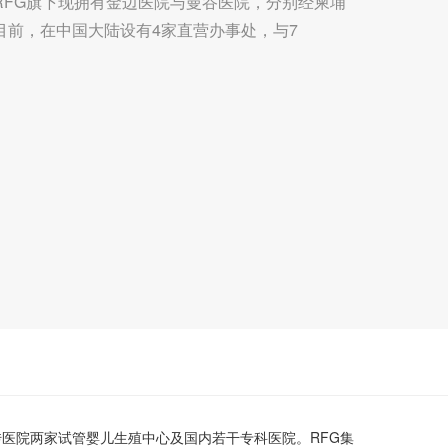
RFG旗下现拥有金边医院与曼谷医院，分别经柬埔
目前，在中国大陆设有4家直营办事处，与7
传医院两家试管婴儿生殖中心及国内若干专科医院。RFG集