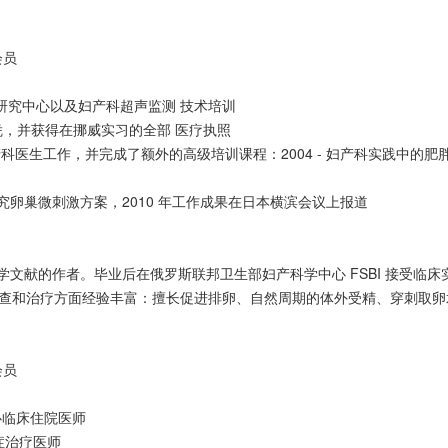
会员
期研究中心以及妇产科超声监测 技术培训
文凭，并获得在挪威实习的全部 医疗执照
妇产科医生工作，并完成了额外的高级培训课程：2004 - 妇产科实践中的肥胖专
与研究卵巢微刺激方案，2010 年工作成果在日本横滨会议上报道
学文献的作者。毕业后在俄罗斯联邦卫生部妇产科学中心 FSBI 接受临床实
查和治疗方面经验丰富：擅长促进排卵、自然周期的体外受精、穿刺取卵
会员
中心临床住院医师
症治疗医师