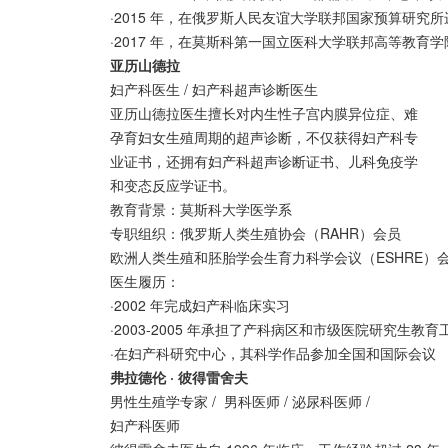
·2015 年，在俄罗斯人民友谊大学联邦国家预算研究
·2017 年，在莫斯科第一国立医科大学联邦高等教育
亚历山德拉
妇产科医生 / 妇产科超声诊断医生
亚历山德拉医生擅长对内生性子宫内膜异位症、难
孕育妇女生殖周期的超声诊断，不仅获得妇产科专
业证书，还拥有妇产科超声诊断证书、儿科免疫学
和变态反应学证书。
教育背景：莫斯科大学医学系
专职组织：俄罗斯人类生殖协会（RAHR）会员
欧洲人类生殖和胚胎学会生育力科学会议（ESHRE）
医生履历：
·2002 年完成妇产科临床实习
·2003-2005 年承担了产科病区和市级医院研究生教育
·在妇产科研究中心，其科学作品参加全国和国际会议
弗拉德伦 · 彼得雷舍夫
男性生殖学专家 / 男科医师 / 泌尿科医师 /
妇产科医师