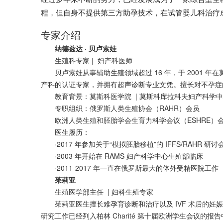
程，但自身不提供第三方助孕技术，在试管婴儿科治疗
专家介绍
纳德兹达 · 贝卢索娃
生殖科专家 | 妇产科医师
贝卢索娃从事辅助生殖领域超过 16 年，于 2001 
产科的认证专家，并拥有超声诊断专业文凭。擅长对不孕症
教育背景：莫斯科医学院 | 莫斯科库拉科夫妇产科学中
专职组织：俄罗斯人类生殖协会（RAHR）会员
欧洲人类生殖和胚胎学会生育力科学会议（ESHRE）
医生履历：
·2017 年参加关于“模拟胚胎移植”的 IFFS/RAHR 研讨
·2003 年开始在 RAMS 妇产科学中心生殖部临床
·2011-2017 年一直在俄罗斯最大的体外受精医院工作
茱莉亚
生殖医学部主任 | 妇科生殖专家
茱莉亚医生擅长难孕育诊断和治疗以及 IVF 术后的妊娠
研究工作已经列入柏林 Charité 第十届欧洲学生会议的报