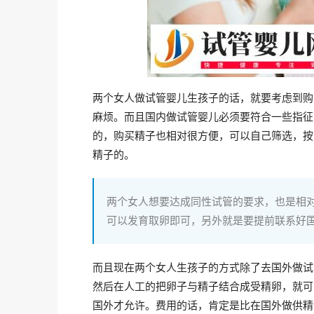
两个女人做试管婴儿生孩子的话，就要考虑到购
麻烦。而且国内做试管婴儿必须要符合一些指征
的，购买精子也相对很方便，可以自己筛选，按
精子的。
两个女人想要达成同性试管的要求，也是相
可以发育取卵即可，另外就是要提前联系好
而且现在两个女人生孩子的方式除了去国外做试
然后在人工的把卵子与精子结合成受精卵，就可
国外才允许。费用的话，肯定是比在国外做供精