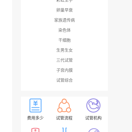
卵巢早衰
家族遗传病
染色体
干细胞
生男生女
三代试管
子宫内膜
试管综合
费用多少
试管流程
试管机构