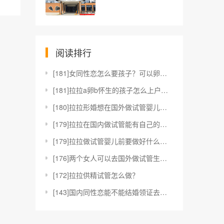
阅读排行
[
181]女同性恋怎么要孩子？可以卵卵结合做试管婴
[
181]拉拉a卵b怀生的孩子怎么上户口？
[
180]拉拉形婚想在国外做试管婴儿生女宝宝去哪做
[
179]拉拉在国内做试管能有自己的孩子吗？
[
179]拉拉做试管婴儿前要做好什么准备
[
176]两个女人可以去国外做试管生孩子么？
[
172]拉拉供精试管怎么做？
[
143]国内同性恋能不能结婚领证去做试管婴儿