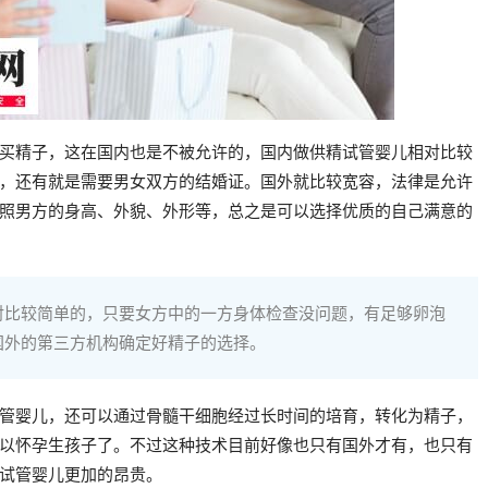
买精子，这在国内也是不被允许的，国内做供精试管婴儿相对比较
，还有就是需要男女双方的结婚证。国外就比较宽容，法律是允许
照男方的身高、外貌、外形等，总之是可以选择优质的自己满意的
对比较简单的，只要女方中的一方身体检查没问题，有足够卵泡
国外的第三方机构确定好精子的选择。
管婴儿，还可以通过骨髓干细胞经过长时间的培育，转化为精子，
以怀孕生孩子了。不过这种技术目前好像也只有国外才有，也只有
试管婴儿更加的昂贵。