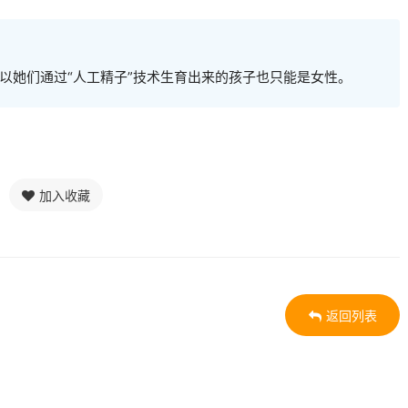
以她们通过“人工精子”技术生育出来的孩子也只能是女性。
加入收藏
返回列表