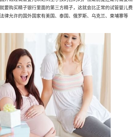
就要购买精子银行里面的第三方精子，这就会比正常的试管婴儿费
法律允许的国外国家有美国、泰国、俄罗斯、乌克兰、柬埔寨等