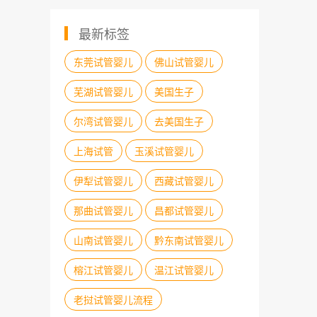
最新标签
东莞试管婴儿
佛山试管婴儿
芜湖试管婴儿
美国生子
尔湾试管婴儿
去美国生子
上海试管
玉溪试管婴儿
伊犁试管婴儿
西藏试管婴儿
那曲试管婴儿
昌都试管婴儿
山南试管婴儿
黔东南试管婴儿
榕江试管婴儿
温江试管婴儿
老挝试管婴儿流程