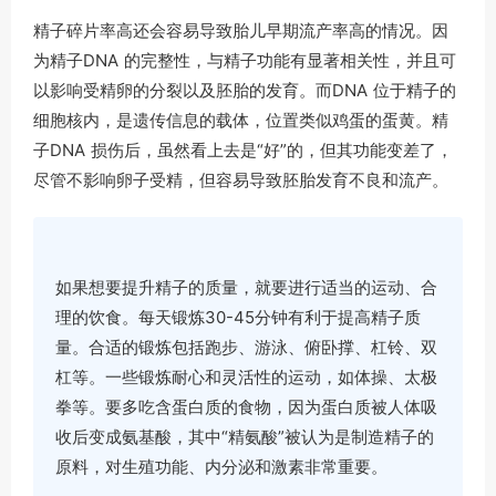
精子碎片率高还会容易导致胎儿早期流产率高的情况。因
为精子DNA 的完整性，与精子功能有显著相关性，并且可
以影响受精卵的分裂以及胚胎的发育。而DNA 位于精子的
细胞核内，是遗传信息的载体，位置类似鸡蛋的蛋黄。精
子DNA 损伤后，虽然看上去是“好”的，但其功能变差了，
尽管不影响卵子受精，但容易导致胚胎发育不良和流产。
如果想要提升精子的质量，就要进行适当的运动、合
理的饮食。每天锻炼30-45分钟有利于提高精子质
量。合适的锻炼包括跑步、游泳、俯卧撑、杠铃、双
杠等。一些锻炼耐心和灵活性的运动，如体操、太极
拳等。要多吃含蛋白质的食物，因为蛋白质被人体吸
收后变成氨基酸，其中“精氨酸”被认为是制造精子的
原料，对生殖功能、内分泌和激素非常重要。