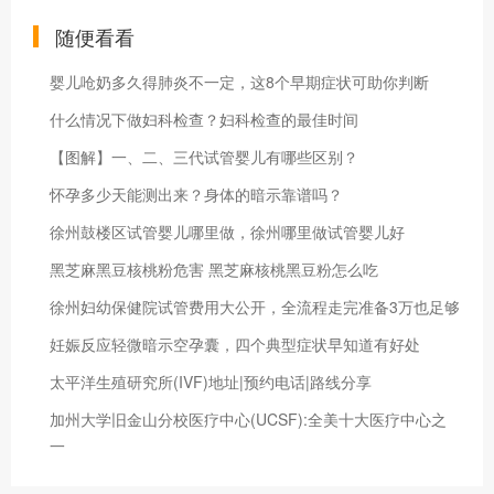
随便看看
婴儿呛奶多久得肺炎不一定，这8个早期症状可助你判断
什么情况下做妇科检查？妇科检查的最佳时间
【图解】一、二、三代试管婴儿有哪些区别？
怀孕多少天能测出来？身体的暗示靠谱吗？
徐州鼓楼区试管婴儿哪里做，徐州哪里做试管婴儿好
黑芝麻黑豆核桃粉危害 黑芝麻核桃黑豆粉怎么吃
徐州妇幼保健院试管费用大公开，全流程走完准备3万也足够
妊娠反应轻微暗示空孕囊，四个典型症状早知道有好处
太平洋生殖研究所(IVF)地址|预约电话|路线分享
加州大学旧金山分校医疗中心(UCSF):全美十大医疗中心之
一