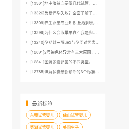
[
13361]地中海贫血要做几代试管，医生：这2种情况
[
13326]反复怀孕失败？全面了解子宫内膜容受性阵列
[
13309]养生卵巢专业知识,出现卵巢早衰有什么信号
[
13299]为什么会卵巢早衰？我是卵巢早衰吗？
[
13240]孕期雌三醇ue3与孕周对照表一览，一看就
[
12891]2号染色体异常有三大原因，可能是妈妈或爸
[
12841]图解多囊卵巢的不同类型，是轻是重看完见分
[
12785]详解多囊最新诊断的3个标准，抽血查六项激
最新标签
东莞试管婴儿
佛山试管婴儿
芜湖试管婴儿
美国生子