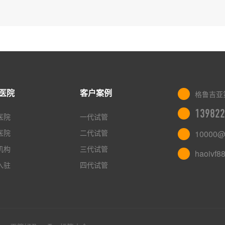
医院
客户案例
格鲁吉亚
139822
医院
一代试管
医院
二代试管
10000@
机构
三代试管
haoivf8
入驻
四代试管