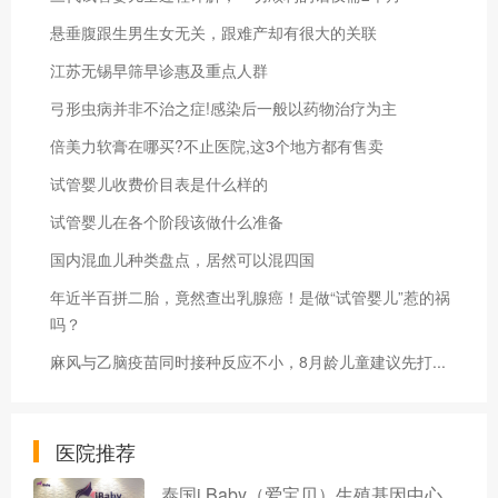
悬垂腹跟生男生女无关，跟难产却有很大的关联
江苏无锡早筛早诊惠及重点人群
弓形虫病并非不治之症!感染后一般以药物治疗为主
倍美力软膏在哪买?不止医院,这3个地方都有售卖
试管婴儿收费价目表是什么样的
试管婴儿在各个阶段该做什么准备
国内混血儿种类盘点，居然可以混四国
年近半百拼二胎，竟然查出乳腺癌！是做“试管婴儿”惹的祸
吗？
麻风与乙脑疫苗同时接种反应不小，8月龄儿童建议先打...
医院推荐
泰国i Baby（爱宝贝）生殖基因中心