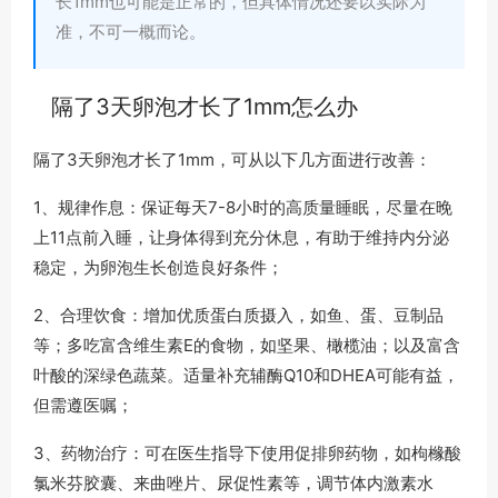
长1mm也可能是正常的，但具体情况还要以实际为
准，不可一概而论。
隔了3天卵泡才长了1mm怎么办
隔了3天卵泡才长了1mm，可从以下几方面进行改善：
1、规律作息：保证每天7-8小时的高质量睡眠，尽量在晚
上11点前入睡，让身体得到充分休息，有助于维持内分泌
稳定，为卵泡生长创造良好条件；
2、合理饮食：增加优质蛋白质摄入，如鱼、蛋、豆制品
等；多吃富含维生素E的食物，如坚果、橄榄油；以及富含
叶酸的深绿色蔬菜。适量补充辅酶Q10和DHEA可能有益，
但需遵医嘱；
3、药物治疗：可在医生指导下使用促排卵药物，如枸橼酸
氯米芬胶囊、来曲唑片、尿促性素等，调节体内激素水