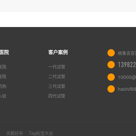
医院
客户案例
格鲁吉亚
139822
医院
一代试管
医院
二代试管
10000@
机构
三代试管
haoivf8
入驻
四代试管
管
天籁好孕
Tag标签大全