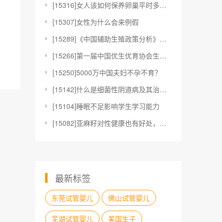
[
15316]女人该如何保养卵巢平时多吃三大食物
[
15307]女性为什么会来例假
[
15289]《中国辅助生殖政策分析》报告重磅发布！内
[
15266]第一届中国优生优育协会生育力保护与修复专
[
15250]5000万中国夫妇不孕不育？
[
15142]什么是细菌性阴道病及其治疗方法？
[
15104]睡眠不足影响学生学习能力
[
15082]亚麻籽对性健康也有好处，知道如何利用吗？
最新标签
东莞试管婴儿
佛山试管婴儿
芜湖试管婴儿
美国生子