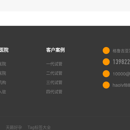
医院
客户案例
格鲁吉亚
139822
医院
一代试管
医院
二代试管
10000@
机构
三代试管
haoivf8
入驻
四代试管
管
天籁好孕
Tag标签大全