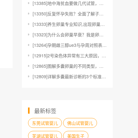
[
13385]地中海贫血要做几代试管，医生：这2种情况
[
13350]反复怀孕失败？全面了解子宫内膜容受性阵列
[
13333]养生卵巢专业知识,出现卵巢早衰有什么信号
[
13323]为什么会卵巢早衰？我是卵巢早衰吗？
[
13264]孕期雌三醇ue3与孕周对照表一览，一看就
[
12915]2号染色体异常有三大原因，可能是妈妈或爸
[
12865]图解多囊卵巢的不同类型，是轻是重看完见分
[
12809]详解多囊最新诊断的3个标准，抽血查六项激
最新标签
东莞试管婴儿
佛山试管婴儿
芜湖试管婴儿
美国生子