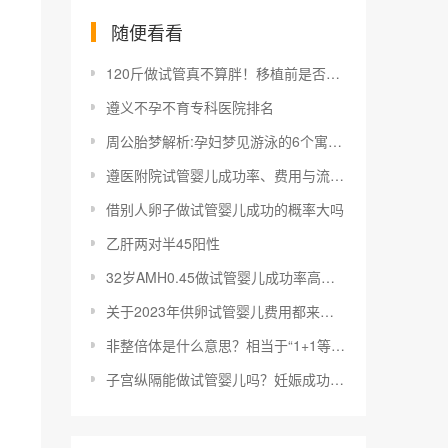
随便看看
120斤做试管真不算胖！移植前是否需要减肥还得看身高
遵义不孕不育专科医院排名
周公胎梦解析:孕妇梦见游泳的6个寓意解读
遵医附院试管婴儿成功率、费用与流程指南
借别人卵子做试管婴儿成功的概率大吗
乙肝两对半45阳性
32岁AMH0.45做试管婴儿成功率高吗？
关于2023年供卵试管婴儿费用都来看看，不然会后悔！
非整倍体是什么意思？相当于“1+1等于3”
子宫纵隔能做试管婴儿吗？妊娠成功率给你最终答案