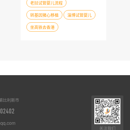
老挝试管婴儿流程
转基因猪心移植
淄博试管婴儿
坐高铁去香港
第比利斯市
02402
qq.com
关注我们