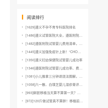
阅读排行
[
1629]遵义不孕不育专科医院排名
[
1486]遵义试管医院大全，遵医附院、遵义妇幼保健
[
1482]遵医附院试管婴儿费用清单，生殖科助孕成功
[
1445]遵义加强免疫针上新！“CHO细胞”疫苗加
[
1350]遵义妇幼保健院试管婴儿成功率
[
1346]遵医附院试管婴儿成功率、费用与流程指南
[
1081]小儿推拿三分钟退烧法图解，切记要按照正确
[
1058]六一散、白璞芝婴儿湿疹膏评测，用什么牌子
[
993]鲜胚移植当天算不算第一天？移植后这些注意
[
972]120斤做试管真不算胖！移植前是否需要减