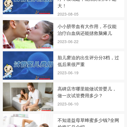
大！
2023-08-05
小小脐带血有大作用，不仅能
治疗白血病还能拯救脑瘫儿
2023-06-22
胎儿窘迫的出生评分分3档，过
低后果很严重
2023-06-19
高碑店市哪里能做试管婴儿，
做一次试管费用多少？
2023-06-10
不知道益母草蜂蜜多少钱?全网
价格汇总介绍