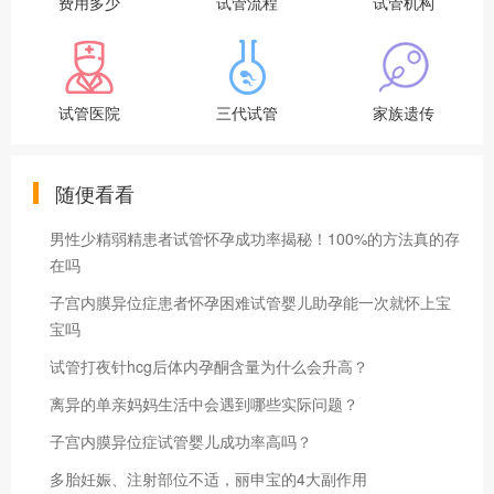
费用多少
试管流程
试管机构
试管医院
三代试管
家族遗传
随便看看
男性少精弱精患者试管怀孕成功率揭秘！100%的方法真的存
在吗
子宫内膜异位症患者怀孕困难试管婴儿助孕能一次就怀上宝
宝吗
试管打夜针hcg后体内孕酮含量为什么会升高？
离异的单亲妈妈生活中会遇到哪些实际问题？
子宫内膜异位症试管婴儿成功率高吗？
多胎妊娠、注射部位不适，丽申宝的4大副作用