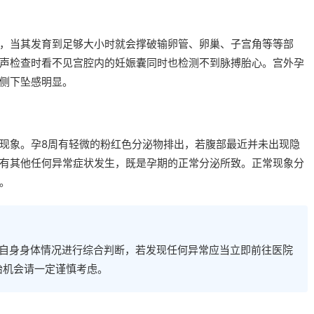
，当其发育到足够大小时就会撑破输卵管、卵巢、子宫角等等部
声检查时看不见宫腔内的妊娠囊同时也检测不到脉搏胎心。宫外孕
侧下坠感明显。
现象。孕8周有轻微的粉红色分泌物排出，若腹部最近并未出现隐
有其他任何异常症状发生，既是孕期的正常分泌所致。正常现象分
。
和自身身体情况进行综合判断，若发现任何异常应当立即前往医院
胎机会请一定谨慎考虑。