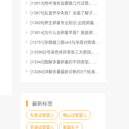
[
13913]地中海贫血要做几代试管，医生：这2种情况
[
13875]反复怀孕失败？全面了解子宫内膜容受性阵列
[
13828]养生卵巢专业知识,出现卵巢早衰有什么信号
[
13814]为什么会卵巢早衰？我是卵巢早衰吗？
[
13751]孕期雌三醇ue3与孕周对照表一览，一看就
[
13396]2号染色体异常有三大原因，可能是妈妈或爸
[
13342]图解多囊卵巢的不同类型，是轻是重看完见分
[
13284]详解多囊最新诊断的3个标准，抽血查六项激
最新标签
东莞试管婴儿
佛山试管婴儿
芜湖试管婴儿
美国生子