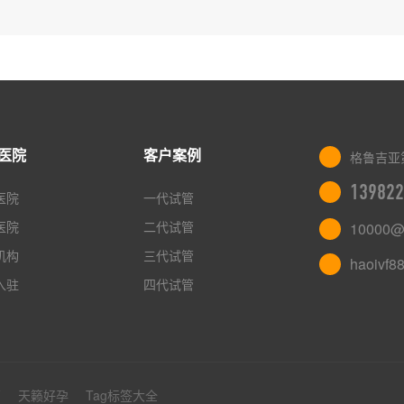
医院
客户案例
格鲁吉亚
139822
医院
一代试管
医院
二代试管
10000@
机构
三代试管
haoivf8
入驻
四代试管
管
天籁好孕
Tag标签大全