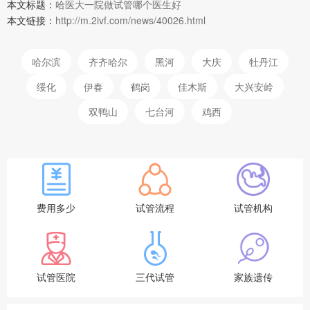
本文标题：
哈医大一院做试管哪个医生好
本文链接：
http://m.2ivf.com/news/40026.html
哈尔滨
齐齐哈尔
黑河
大庆
牡丹江
绥化
伊春
鹤岗
佳木斯
大兴安岭
双鸭山
七台河
鸡西
费用多少
试管流程
试管机构
试管医院
三代试管
家族遗传