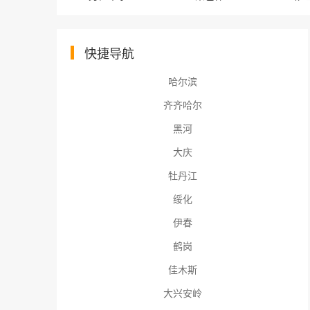
快捷导航
哈尔滨
齐齐哈尔
黑河
大庆
牡丹江
绥化
伊春
鹤岗
佳木斯
大兴安岭