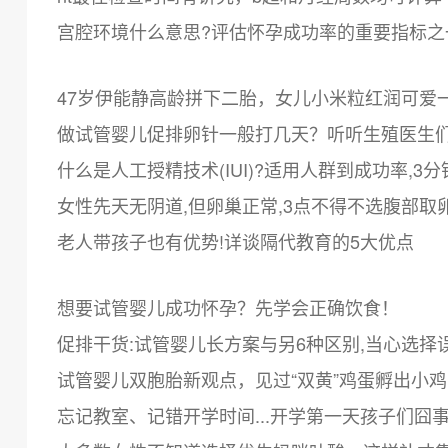
宫腔环境什么意思?评估怀孕成功率的重要指标之
47岁伊能静高龄拼下二胎，女儿小米粒红润可爱
做试管婴儿促排卵针一般打几天？听听生殖医生
什么是人工授精技术(IUI)?适用人群到成功率,3
女性先天无阴道,但卵巢正常,3点不得不选腹部取
老人带孩子也有优势!详谈隔代教育的5大优点
想要试管婴儿成功怀孕？先学会正确饮食！
促排干货:试管婴儿长方案与另6种区别,当心选择
试管婴儿双胞胎新观点，见过“双黄”鸡蛋孵出小
忘记教室、记错开学时间...开学第一天孩子们囧