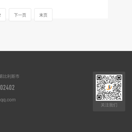
2
下一页
末页
第比利斯市
02402
qq.com
关注我们
8