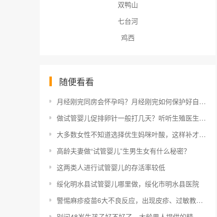
双鸭山
七台河
鸡西
随便看看
月经刚完同房会怀孕吗？月经刚完如何保护好自己？
做试管婴儿促排卵针一般打几天？听听生殖医生们怎么说
大多数女性不知道选择优生妈咪叶酸，这样补才靠谱
高龄夫妻做“试管婴儿”生男生女有什么秘密？
这两类人进行试管婴儿的存活率较低
绥化明水县试管婴儿哪里做，绥化市明水县医院
警惕麻疹疫苗6大不良反应，出现皮疹、过敏教你轻松应对
别问48岁生孩子好不好了，大龄男人提供的精子质量就不佳