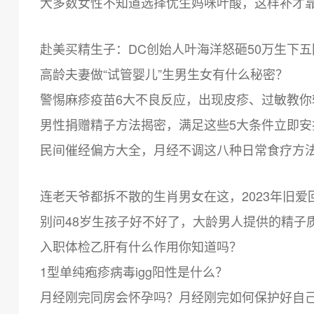
大多数女性不知道选择优生妈咪叶酸，这样补才
赴美买精生子：DC创始人叶海洋怒砸50万生下
高龄夫妻做“试管婴儿”生男生女有什么秘密？
警惕麻疹疫苗6大不良反应，出现皮疹、过敏教你
男性捐赠精子方法揭密，满足这些5大条件立即安
民间催经偏方大全，月经不调这八种日常食疗方
连老天爷都拆不散的生肖男女在这，2023年旧爱
别问48岁生孩子好不好了，大龄男人提供的精子
入职体检乙肝有什么作用你知道吗？
1型单纯疱疹病毒igg阳性是什么？
月经刚完同房会怀孕吗？月经刚完如何保护好自