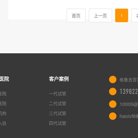
首页
上一页
1
医院
客户案例
格鲁吉亚
139822
医院
一代试管
医院
二代试管
10000@
机构
三代试管
haoivf8
入驻
四代试管