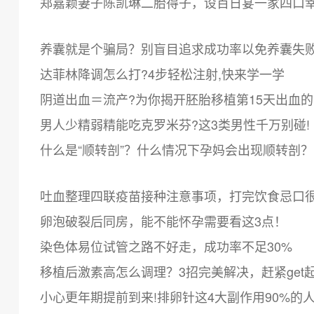
郑嘉颖妻子陈凯琳二胎得子，设百日宴一家四口
养囊就是个骗局？别盲目追求成功率以免养囊失
达菲林降调怎么打?4步轻松注射,快来学一学
阴道出血＝流产?为你揭开胚胎移植第15天出血
男人少精弱精能吃克罗米芬?这3类男性千万别碰!
什么是“顺转剖”？什么情况下孕妈会出现顺转剖？
吐血整理四联疫苗接种注意事项，打完饮食忌口
卵泡破裂后同房，能不能怀孕需要看这3点！
染色体易位试管之路不好走，成功率不足30%
移植后激素高怎么调理？3招完美解决，赶紧get
小心更年期提前到来!排卵针这4大副作用90%的