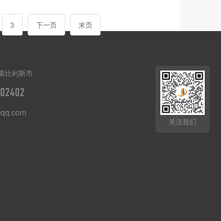
3
下一页
末页
第比利斯市
02402
qq.com
关注我们
8