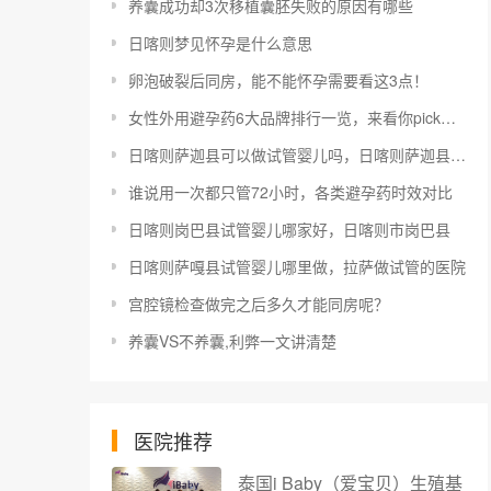
养囊成功却3次移植囊胚失败的原因有哪些
日喀则梦见怀孕是什么意思
卵泡破裂后同房，能不能怀孕需要看这3点！
女性外用避孕药6大品牌排行一览，来看你pick哪些
日喀则萨迦县可以做试管婴儿吗，日喀则萨迦县可以做试管婴儿吗多少钱
谁说用一次都只管72小时，各类避孕药时效对比
日喀则岗巴县试管婴儿哪家好，日喀则市岗巴县
日喀则萨嘎县试管婴儿哪里做，拉萨做试管的医院
宫腔镜检查做完之后多久才能同房呢？
养囊VS不养囊,利弊一文讲清楚
医院推荐
泰国i Baby（爱宝贝）生殖基