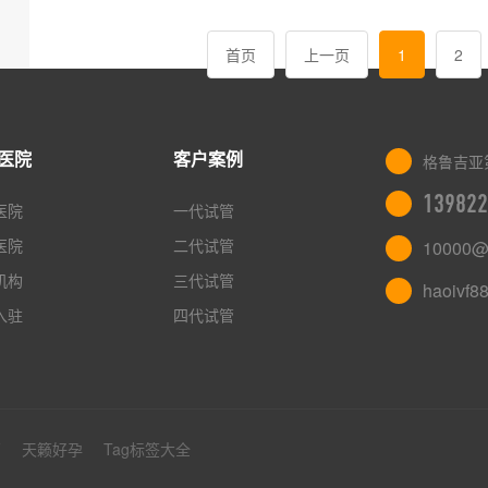
首页
上一页
1
2
医院
客户案例
格鲁吉亚
139822
医院
一代试管
医院
二代试管
10000@
机构
三代试管
haoivf8
入驻
四代试管
管
天籁好孕
Tag标签大全