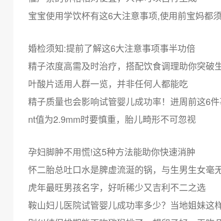
宝宝使用学饮杯有这6大注意事项,使用前宝妈都
婚检须知:提前了解这6大注意事项事半功倍
精子浓度高需及时治疗，搭配饮食调理助你突破
叶酸片适用人群一览，并非任何人都能吃
精子质量也会影响试管婴儿成功率！进周前这6件
nt值为2.9mm时要慎重，胎儿畸形不可忽视
孕妇脚肿不用慌!这5种方法能助你快速消肿
怀二胎总吐口水是脾虚流涎的锅，与生男生女毫
虎年最旺男孩名字，好听稀少又吉利不二之选
鞍山妇儿医院试管婴儿成功率多少？当地姐妹这