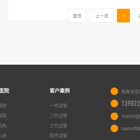
首页
上一页
1
医院
客户案例
格鲁吉亚
139822
医院
一代试管
医院
二代试管
10000@
机构
三代试管
haoivf8
入驻
四代试管