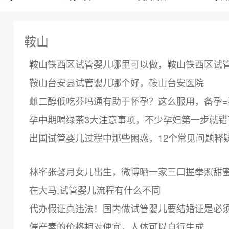
鞍山
鞍山铁西区试管婴儿哪里可以做，鞍山铁西区试
鞍山台安县试管婴儿哪个好，鞍山台安医院
雌二醇低吃芬吗通有助于怀孕？这么服用，备孕=
孕中期喝绿茶3大注意事项，不少孕妇第一步就错
出国试管婴儿过程中那些困惑，12个常见问题释
林峯张馨月女儿出生，微博晒一家三口握拳照甜
在大马,试管婴儿流程有什么不同
代办假证真违法！国内做试管婴儿要结婚证是必
催产素的价格相对便宜，人体可以自行生成