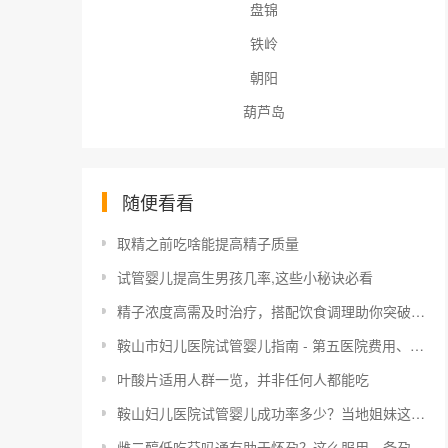
盘锦
铁岭
朝阳
葫芦岛
随便看看
取精之前吃啥能提高精子质量
试管婴儿提高生男孩几率,这些小秘诀必看
精子浓度高需及时治疗，搭配饮食调理助你突破生育危机
鞍山市妇儿医院试管婴儿指南 - 第五医院费用、成功率
叶酸片适用人群一览，并非任何人都能吃
鞍山妇儿医院试管婴儿成功率多少？当地姐妹这样说
雌二醇低吃芬吗通有助于怀孕？这么服用，备孕=不孕！