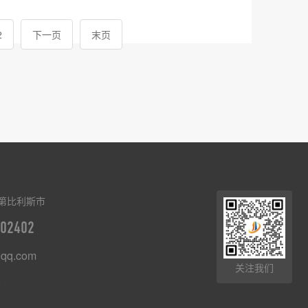
2
下一页
末页
第比利斯市
02402
qq.com
关注我们
8