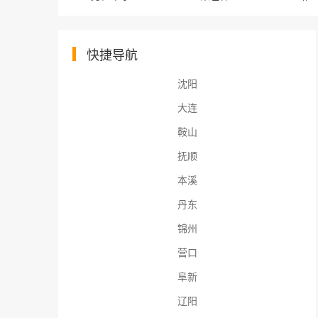
快捷导航
沈阳
大连
鞍山
抚顺
本溪
丹东
锦州
营口
阜新
辽阳