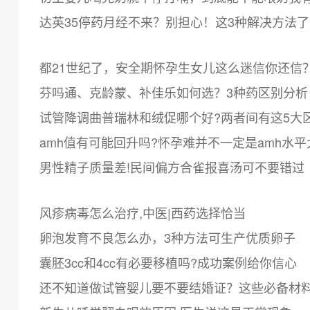
达英35停药月经不来？别担心！这3种解决方法
都21世纪了，安全期怀孕生女儿这么迷信你还信
芬吗通、克龄蒙、补佳乐如何选？3种药区别分析
试管降调曲普瑞林和绒促哪个好?两者间有这5大
amh值有可能回升吗?怀孕难并不一定是amh水平
男性精子质量差!民间偏方合雀报喜汤可不要错过
风疹病毒怎么治疗,中医|西药选择恰当
卵泡发育不良怎么办，3种方法可生产优质卵子
囊胚3cc和4cc有必要移植吗?成功案例给你信心
还不知道做试管婴儿要不要结婚证？这些必备材