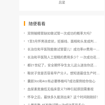
吕梁
随便看看
双侧输精管缺如做试管一次成功的概率大吗？
1至3月怀男孩症状，妊娠线、面相和头发成判定标准
长治仅和平医院能做试管婴儿！成功率or费用一文读懂
长治和平医院人工授精的费用多少？一次成功花费2-8千元
都21世纪了，安全期怀孕生女儿这么迷信你还信？
鞍状子宫是否容易早产分人，想知道最佳生产时间看这
囊胚3cc和4cc有必要移植吗?成功案例给你信心
血尿素氮偏低无临床意义?3种引起原因需重视
怀孕之后，最快多久能测出来？这个时间刚刚好！
心里有数 45岁做试管一次成功率是多少