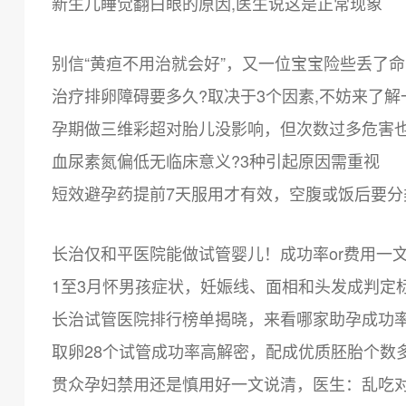
新生儿睡觉翻白眼的原因,医生说这是正常现象
别信“黄疸不用治就会好”，又一位宝宝险些丢了
治疗排卵障碍要多久?取决于3个因素,不妨来了解
孕期做三维彩超对胎儿没影响，但次数过多危害
血尿素氮偏低无临床意义?3种引起原因需重视
短效避孕药提前7天服用才有效，空腹或饭后要分
长治仅和平医院能做试管婴儿！成功率or费用一
1至3月怀男孩症状，妊娠线、面相和头发成判定
长治试管医院排行榜单揭晓，来看哪家助孕成功
取卵28个试管成功率高解密，配成优质胚胎个数
贯众孕妇禁用还是慎用好一文说清，医生：乱吃