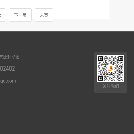
2
下一页
末页
第比利斯市
02402
qq.com
关注我们
8