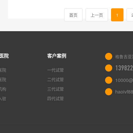
首页
上一页
1
医院
客户案例
格鲁吉亚
139822
医院
一代试管
医院
二代试管
10000@
机构
三代试管
haoivf8
入驻
四代试管