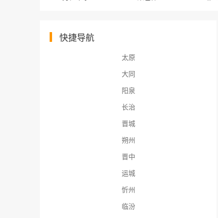
快捷导航
太原
大同
阳泉
长治
晋城
朔州
晋中
运城
忻州
临汾