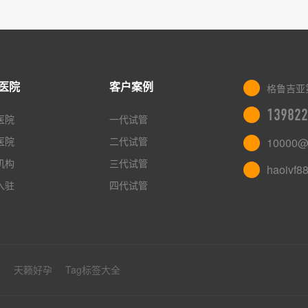
医院
客户案例
格鲁吉亚
139822
医院
一代试管
医院
二代试管
10000@
机构
三代试管
haoivf8
入驻
四代试管
管
天籁好孕
Tag标签大全