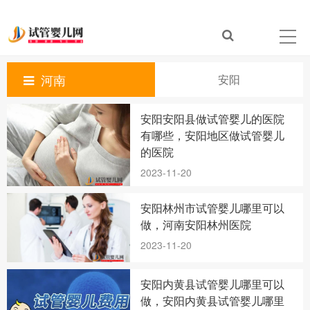
河南
安阳
安阳安阳县做试管婴儿的医院
有哪些，安阳地区做试管婴儿
的医院
2023-11-20
安阳林州市试管婴儿哪里可以
做，河南安阳林州医院
2023-11-20
安阳内黄县试管婴儿哪里可以
做，安阳内黄县试管婴儿哪里