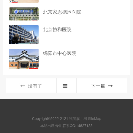
北京家恩德运医院
北京协和医院
绵阳市中心医院
没有了
下一篇
Copyright©2022-2121
试管婴儿网
SiteMap
本站出租出售,联系QQ:14827188