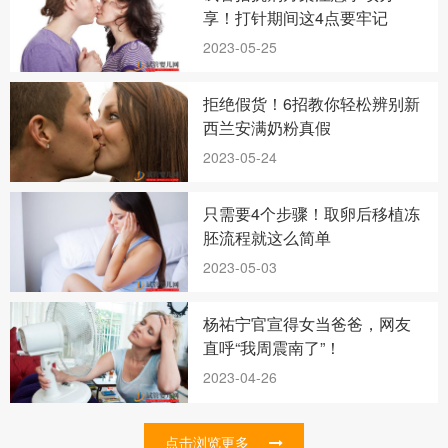
享！打针期间这4点要牢记
2023-05-25
拒绝假货！6招教你轻松辨别新
西兰安满奶粉真假
2023-05-24
只需要4个步骤！取卵后移植冻
胚流程就这么简单
2023-05-03
杨祐宁官宣得女当爸爸，网友
直呼“我周震南了”！
2023-04-26
点击浏览更多