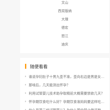
文山
西双版纳
大理
德宏
怒江
迪庆
随便看看
谁说孕妇肚子十男九歪不准，歪向右边是男是女一看便知
那啥后，几天能测出怀孕？
利用试管婴儿技术助孕取精前大概需要禁欲几天？
怀孕期饮食吃什么好？孕期饮食准妈妈要这样吃才科学
什么是第三代试管婴儿？为什么国内禁止做这种手术？