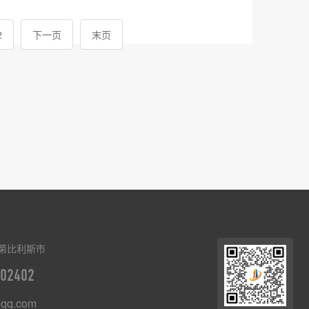
2
下一页
末页
第比利斯市
02402
qq.com