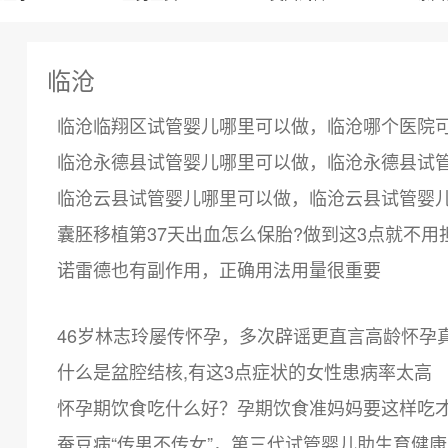
临沧
临沧临翔区试管婴儿哪里可以做，临沧哪个医院
临沧永德县试管婴儿哪里可以做，临沧永德县试
临沧云县试管婴儿哪里可以做，临沧云县试管婴
囊胚移植第37天出血怎么保胎?做到这3点就不用
诺雷德也有副作用，正确用法用量很重要
46岁林志玲屡传怀孕，多次辟谣更直言高龄怀孕
什么是盆腔结核,有这3点症状的女性患病率太高
怀孕期饮食吃什么好？孕期饮食准妈妈要这样吃
蚕豆病“传男不传女”，第三代试管婴儿助生育健