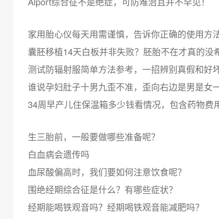
Alport综合征不是绝症，可防难治且并不罕见！
家用胎心仪每天用需谨慎，告诉你正确的使用方
囊胚移植14天白板并非失败？胚胎不在才真的没
测试防辐射服简单方法参考，一招辨别真假和好
谁说孕妇肚子十男九歪不准，歪向右边是男是女
34周早产儿住保温箱多少钱看情况，包含药物费
生三胎前，一般要做哪些准备呢？
白血病会遗传吗
血尿酸偏高时，我们要如何注意饮食呢？
围绝经期综合征是什么？有哪些症状？
经期能喝铁观音吗？经期喝铁观音能减肥吗？