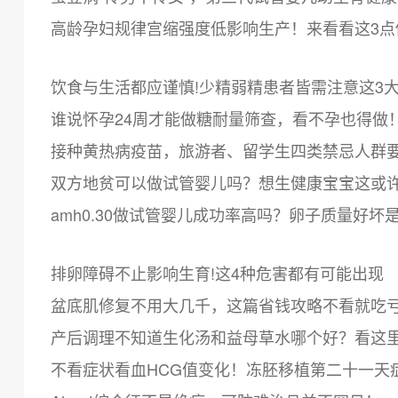
高龄孕妇规律宫缩强度低影响生产！来看看这3点
饮食与生活都应谨慎!少精弱精患者皆需注意这3
谁说怀孕24周才能做糖耐量筛查，看不孕也得做
接种黄热病疫苗，旅游者、留学生四类禁忌人群
双方地贫可以做试管婴儿吗？想生健康宝宝这或
amh0.30做试管婴儿成功率高吗？卵子质量好坏
排卵障碍不止影响生育!这4种危害都有可能出现
盆底肌修复不用大几千，这篇省钱攻略不看就吃
产后调理不知道生化汤和益母草水哪个好？看这
不看症状看血HCG值变化！冻胚移植第二十一天