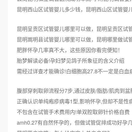
昆明西山区试管婴儿多少钱，昆明西山区试管婴
昆明呈贡区试管婴儿哪里可以做，昆明呈贡区试
昆明嵩明县试管婴儿哪里可以做，昆明哪里做试
肥胖怀孕几率真不大，这些原因你看完便知！
胎梦解读必备!孕妇梦见鸽子所象征的含义介绍
需经过详查才能确诊!白细胞高27.8不一定是白血
腹部穿刺取卵流程分7步,通过皮肤/脂肪/肌肉到盆
正确认识单纯疱疹病毒1型,影响怀孕,但却不是性
不包含在试管手术费用内!单双腔取卵针价格自费
amh0.27有自然怀孕的，但做试管促排成功好孕