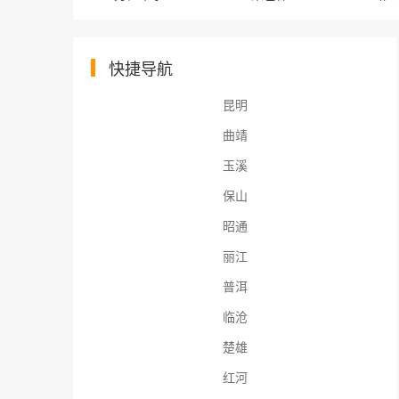
快捷导航
昆明
曲靖
玉溪
保山
昭通
丽江
普洱
临沧
楚雄
红河