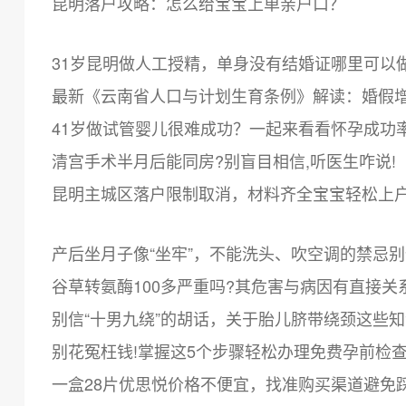
昆明落户攻略：怎么给宝宝上单亲户口？
31岁昆明做人工授精，单身没有结婚证哪里可以
最新《云南省人口与计划生育条例》解读：婚假增
41岁做试管婴儿很难成功？一起来看看怀孕成功
清宫手术半月后能同房?别盲目相信,听医生咋说!
昆明主城区落户限制取消，材料齐全宝宝轻松上
产后坐月子像“坐牢”，不能洗头、吹空调的禁忌
谷草转氨酶100多严重吗?其危害与病因有直接关
别信“十男九绕”的胡话，关于胎儿脐带绕颈这些
别花冤枉钱!掌握这5个步骤轻松办理免费孕前检
一盒28片优思悦价格不便宜，找准购买渠道避免