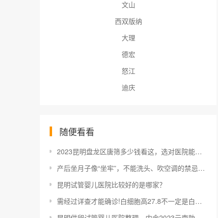
文山
西双版纳
大理
德宏
怒江
迪庆
随便看看
2023昆明盘龙区唐筛多少钱看这，选对医院能享受免费检查
产后坐月子像“坐牢”，不能洗头、吹空调的禁忌别信了
昆明试管婴儿医院比较好的是哪家？
需经过详查才能确诊!白细胞高27.8不一定是白血病
昆明供卵试管婴儿医院整理，内含2023云南助孕费用明细