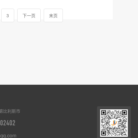
3
下一页
末页
第比利斯市
02402
qq.com