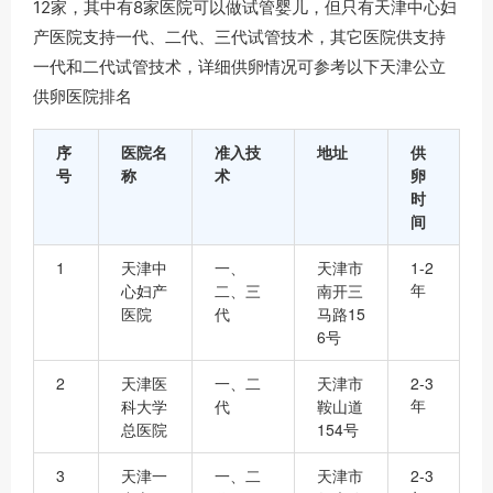
12家，其中有8家医院可以做试管婴儿，但只有天津中心妇
产医院支持一代、二代、三代试管技术，其它医院供支持
一代和二代试管技术，详细供卵情况可参考以下天津公立
供卵医院排名
序
医院名
准入技
地址
供
号
称
术
卵
时
间
1
天津中
一、
天津市
1-2
年
心妇产
二、三
南开三
医院
代
马路15
6号
2
天津医
一、二
天津市
2-3
年
科大学
代
鞍山道
总医院
154号
3
天津一
一、二
天津市
2-3