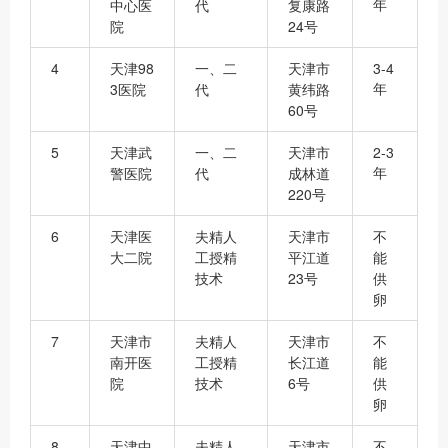
年
中心医
代
复康路
院
24号
4
天津98
一、二
天津市
3-4
年
3医院
代
黄纬路
60号
5
天津武
一、二
天津市
2-3
年
警医院
代
成林道
220号
6
天津医
夫精人
天津市
不
大二院
工授精
平江道
能
技术
23号
供
卵
7
天津市
夫精人
天津市
不
南开医
工授精
长江道
能
院
技术
6号
供
卵
8
天津中
夫精人
天津市
不