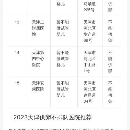
婴儿
马场道
供
225号
卵
13
天津二
暂不能
天津市
不
附属医
做试管
河北区
能
院
婴儿
增产道
供
69号
卵
14
天津第
暂不能
天津市
不
四中心
做试管
河北区
能
医院
婴儿
中山路
供
1号
卵
15
天津安
暂不能
天津市
不
康医院
做试管
河北区
能
婴儿
建昌道
供
34号
卵
2023天津供卵不排队医院推荐