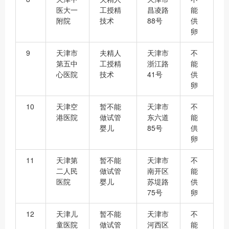
医大一
工授精
昌凌路
能
附院
技术
88号
供
卵
9
天津市
夫精人
天津市
不
第五中
工授精
浙江路
能
心医院
技术
41号
供
卵
10
天津空
暂不能
天津市
不
港医院
做试管
东六道
能
婴儿
85号
供
卵
11
天津第
暂不能
天津市
不
二人民
做试管
南开区
能
医院
婴儿
苏堤路
供
75号
卵
12
天津儿
暂不能
天津市
不
童医院
做试管
河西区
能