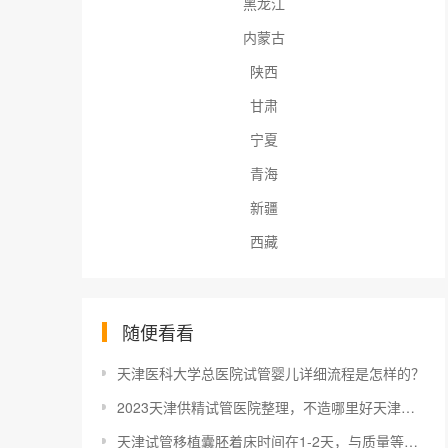
黑龙江
内蒙古
陕西
甘肃
宁夏
青海
新疆
西藏
随便看看
天津医科大学总医院试管婴儿详细流程是怎样的？
2023天津供精试管医院整理，不造哪里好天津中心妇产了解下
天津试管移植囊胚着床时间在1-2天，与质量等级是否有关快来瞧