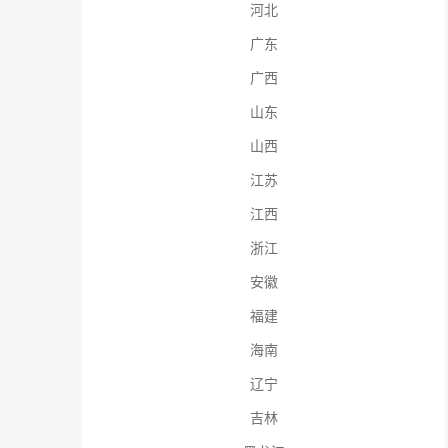
河北
广东
广西
山东
山西
江苏
江西
浙江
安徽
福建
海南
辽宁
吉林