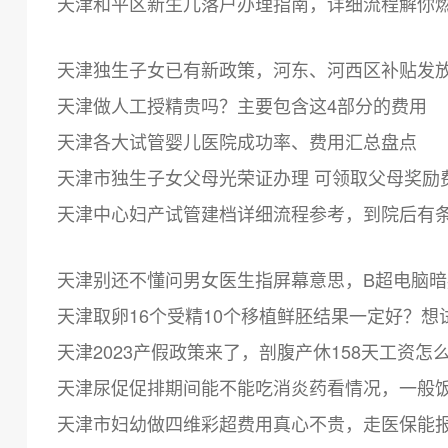
天津和平区新生儿落户办理指南，详细流程解你
天津独生子女已有新政策，河东、河西区补贴发
天津做人工授精贵吗？主要包含这4部分的费用
天津各大试管婴儿医院成功率、费用汇总盘点
天津市独生子女父母光荣证办理 可领取父母奖励
天津中心妇产试管建档详细流程参考，到院后有
天津别还不懂问男女医生指屏幕意思，B超电脑
天津取卵16个受精10个移植鲜胚结果一定好？想
天津2023产假政策来了，剖腹产休158天工资怎
天津尿促促排期间能不能吃消炎药看情况，一般饭
天津市妇幼做四维彩超费用真心不贵，走医保能